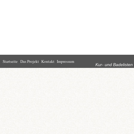
Rubriken
Startseite
Das Projekt
Kontakt
Impressum
Kur- und Badelisten
Startseite
Leben in Bad
Rathaus
Homburg
Kultur
Wirtschaft
Kur und
Tourismus