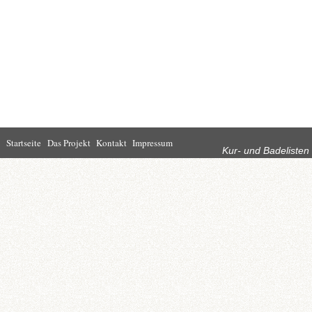
Rubriken
Startseite
Das Projekt
Kontakt
Impressum
Kur- und Badelisten
Startseite
Leben in Bad
Rathaus
Homburg
Kultur
Wirtschaft
Kur und
Tourismus