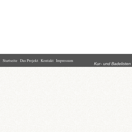
Rubriken
Startseite
Das Projekt
Kontakt
Impressum
Kur- und Badelisten
Startseite
Leben in Bad
Rathaus
Homburg
Kultur
Wirtschaft
Kur und
Tourismus