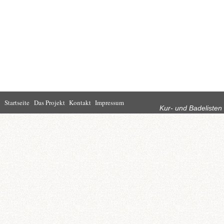
Rubriken
Startseite
Das Projekt
Kontakt
Impressum
Kur- und Badelisten
Startseite
Leben in Bad
Rathaus
Homburg
Kultur
Wirtschaft
Kur und
Tourismus