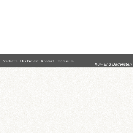
Rubriken
Startseite
Das Projekt
Kontakt
Impressum
Kur- und Badelisten
Startseite
Leben in Bad
Rathaus
Homburg
Kultur
Wirtschaft
Kur und
Tourismus