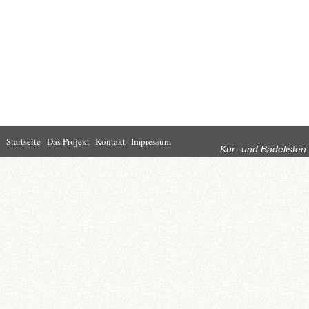
Rubriken
Startseite
Das Projekt
Kontakt
Impressum
Kur- und Badelisten
Startseite
Leben in Bad
Rathaus
Homburg
Kultur
Wirtschaft
Kur und
Tourismus