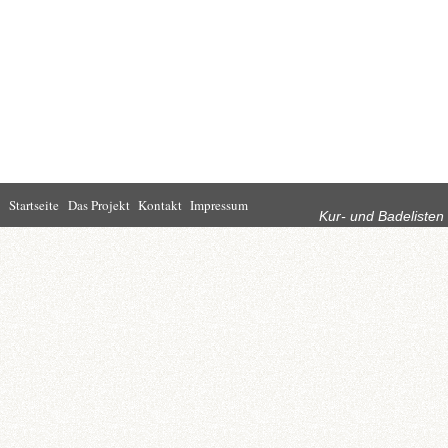
Rubriken
Startseite
Das Projekt
Kontakt
Impressum
Kur- und Badelisten
Startseite
Leben in Bad
Rathaus
Homburg
Kultur
Wirtschaft
Kur und
Tourismus