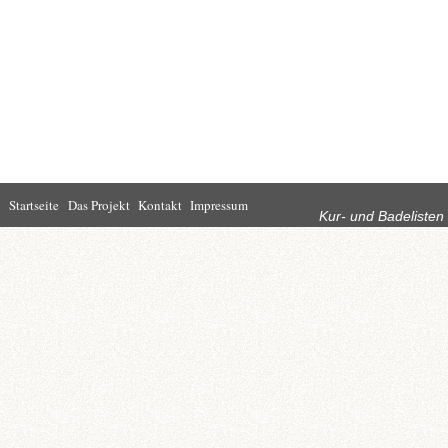
Rubriken
Startseite
Das Projekt
Kontakt
Impressum
Kur- und Badelisten
Startseite
Leben in Bad
Rathaus
Homburg
Kultur
Wirtschaft
Kur und
Tourismus