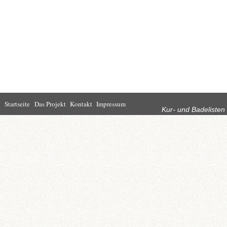
Rubriken
Startseite
Das Projekt
Kontakt
Impressum
Kur- und Badelisten
Startseite
Leben in Bad
Rathaus
Homburg
Kultur
Wirtschaft
Kur und
Tourismus