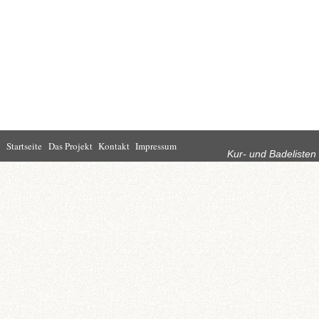
Rubriken
Startseite
Das Projekt
Kontakt
Impressum
Kur- und Badelisten
Startseite
Leben in Bad
Rathaus
Homburg
Kultur
Wirtschaft
Kur und
Tourismus