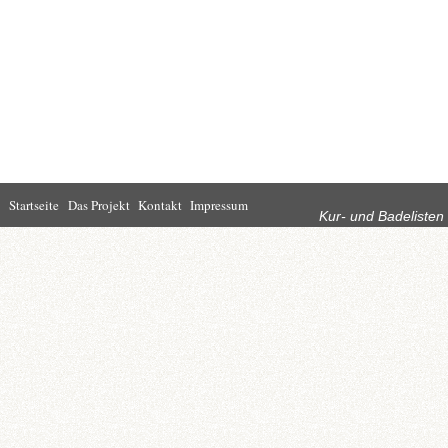
Rubriken
Startseite
Das Projekt
Kontakt
Impressum
Kur- und Badelisten
Startseite
Leben in Bad
Rathaus
Homburg
Kultur
Wirtschaft
Kur und
Tourismus