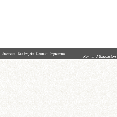
Rubriken
Startseite
Das Projekt
Kontakt
Impressum
Kur- und Badelisten
Startseite
Leben in Bad
Rathaus
Homburg
Kultur
Wirtschaft
Kur und
Tourismus