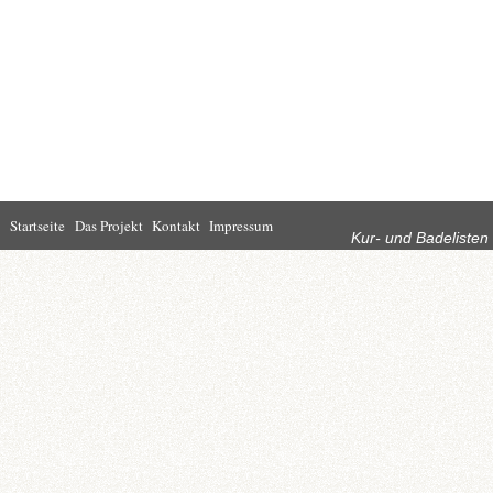
Rubriken
Startseite
Das Projekt
Kontakt
Impressum
Kur- und Badelisten
Startseite
Leben in Bad
Rathaus
Homburg
Kultur
Wirtschaft
Kur und
Tourismus