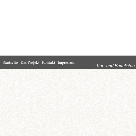
Rubriken
Startseite
Das Projekt
Kontakt
Impressum
Kur- und Badelisten
Startseite
Leben in Bad
Rathaus
Homburg
Kultur
Wirtschaft
Kur und
Tourismus