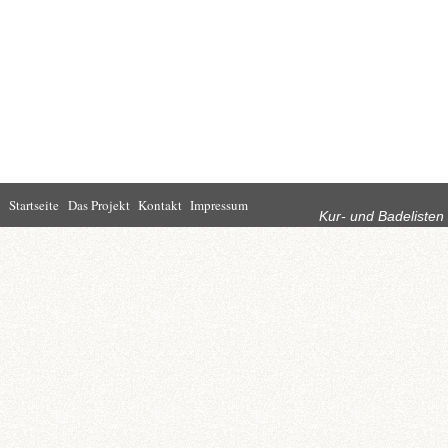
Rubriken
Startseite
Das Projekt
Kontakt
Impressum
Kur- und Badelisten
Startseite
Leben in Bad
Rathaus
Homburg
Kultur
Wirtschaft
Kur und
Tourismus