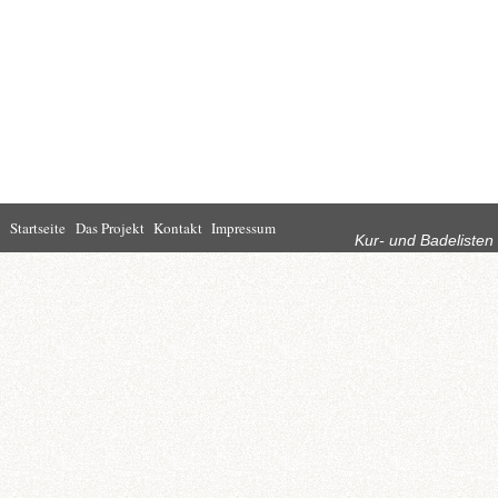
Rubriken
Startseite
Das Projekt
Kontakt
Impressum
Kur- und Badelisten
Startseite
Leben in Bad
Rathaus
Homburg
Kultur
Wirtschaft
Kur und
Tourismus