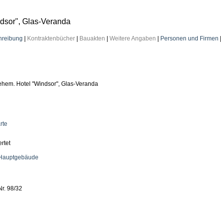
dsor", Glas-Veranda
hreibung
|
Kontraktenbücher
|
Bauakten
|
Weitere Angaben
|
Personen und Firmen
hem. Hotel "Windsor", Glas-Veranda
rte
ertet
 Hauptgebäude
Nr. 98/32