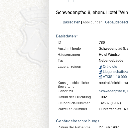
Schwedenpfad 8, ehem. Hotel "Win
→
Basisdaten
|
Abbildungen
|
Gebäudebesc
Basisdaten
↑
ID
786
Anschrift heute
Schwedenpfad 8, e
Häusernamen
Hotel Windsor
Typ
Nebengebäude
Lage anzeigen
Orthofoto
Liegenschaftska
ATKIS 1:10.000
Kunstgeschichtliche
neutral / nicht bew
Bewertung
Gehört zu
Schwedenpfad 8,
Datum der Errichtung
1902
Grundbuch-Nummer
14/637 (1907)
Parzellen-Nummer
Flurkartenblatt 16 
Gebäudebeschreibung
↑
Datum der Aufnahme
27. Juli 1907