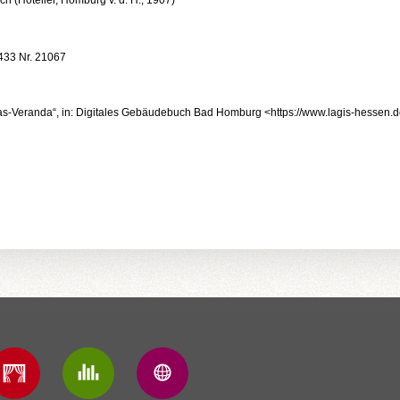
ch (Hotelier, Homburg v. d. H., 1907)
433 Nr. 21067
s-Veranda“, in: Digitales Gebäudebuch Bad Homburg <https://www.lagis-hessen.de