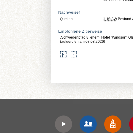
Diefenbach, Heinri
Nachweise
↑
Quellen
HHStAW
Bestand 
Empfohlene Zitierweise
„Schwedenpfad 8, ehem. Hotel "Windsor", Gla
(aufgerufen am 07.08.2026)
|<
<