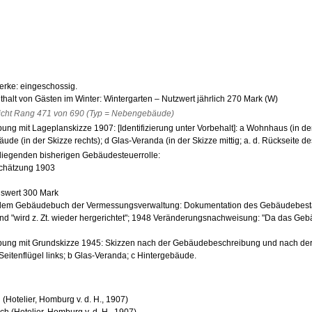
erke: eingeschossig.
alt von Gästen im Winter: Wintergarten – Nutzwert jährlich 270 Mark (W)
icht Rang 471 von 690 (Typ = Nebengebäude)
g mit Lageplanskizze 1907: [Identifizierung unter Vorbehalt]: a Wohnhaus (in der 
äude (in der Skizze rechts); d Glas-Veranda (in der Skizze mittig; a. d. Rückseite 
liegenden bisherigen Gebäudesteuerrolle:
schätzung 1903
gswert 300 Mark
dem Gebäudebuch der Vermessungsverwaltung: Dokumentation des Gebäudebest
 und "wird z. Zt. wieder hergerichtet"; 1948 Veränderungsnachweisung: "Da das Gebäud
ng mit Grundskizze 1945: Skizzen nach der Gebäudebeschreibung und nach der R
eitenflügel links; b Glas-Veranda; c Hintergebäude.
(Hotelier, Homburg v. d. H., 1907)