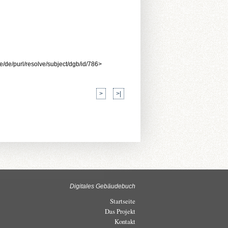
/de/purl/resolve/subject/dgb/id/786>
>
>|
Digitales Gebäudebuch
Startseite
Das Projekt
Kontakt