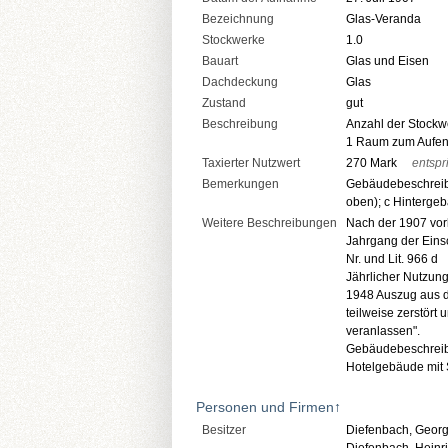
Bezeichnung
Glas-Veranda
Stockwerke
1.0
Bauart
Glas und Eisen
Dachdeckung
Glas
Zustand
gut
Beschreibung
Anzahl der Stockw
1 Raum zum Aufenth
Taxierter Nutzwert
270 Mark
entspr
Bemerkungen
Gebäudebeschreibun
oben); c Hintergeb
Weitere Beschreibungen
Nach der 1907 vor
Jahrgang der Ein
Nr. und Lit. 966 d
Jährlicher Nutzun
1948 Auszug aus 
teilweise zerstört
veranlassen".
Gebäudebeschreibu
Hotelgebäude mit S
Personen und Firmen
↑
Besitzer
Diefenbach, Georg 